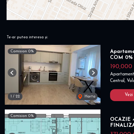
Te-ar putea interesa și:
Apartamen
Comision 0%
COM 0%
190,000
Apartament
Previous
Next
Central, Vol
Vezi
1
/
22
Harta
Comision 0%
OCAZIE 4
FINALIZ