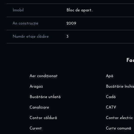
FACILITATI SI AVANTAJE locatie: 2 min de mers pe jos pa
- 15 min de mers pe jos pana la metrou; 10 minute cu STB 
Imobil
Bloc de apart.
- magazine: Lidl, Mega Image
An construcție
2009
- gradinite, scoli
- parcuri si restaurante
Număr etaje clădire
3
Va invit sa programati o vizionare!
Fac
Aer condiționat
Apă
Aragaz
Bucătărie închi
Bucătărie utilată
Cadă
Canalizare
CATV
Contor căldură
Contor electric
Curent
Curte comună