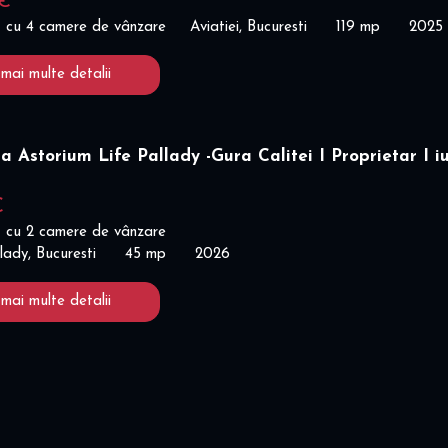
 €
 cu 4 camere de vânzare
Aviatiei, Bucuresti
119 mp
2025
 mai multe detalii
a Astorium Life Pallady -Gura Calitei I Proprietar I iu
€
 cu 2 camere de vânzare
lady, Bucuresti
45 mp
2026
 mai multe detalii