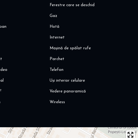
Ferestre care se deschid
Gaz
pan
Hotă
Internet
Mașină de spălat rufe
et
Parchet
ideo
Telefon
al
Uși interior celulare
F
Vedere panoramică
ă
Wireless