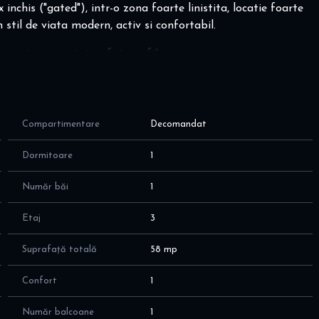
nchis ("gated"), intr-o zona foarte linistita, locatie foarte
 stil de viata modern, activ si confortabil.
m este prezentat in fotografii!
n bloc nou construit in 2009, cu suprafata utila de 58 mp, cu
 cum urmeaza:
Compartimentare
Decomandat
 spatii de depozitare
te intreg; aer conditionat
Dormitoare
1
entru aerisire naturala; complet utilata
 conditionat
Număr băi
1
pentru aerisire naturala
Etaj
3
Suprafață totală
58 mp
sturi reduse in lunile reci
Confort
1
 in lunile calde
Număr balcoane
1