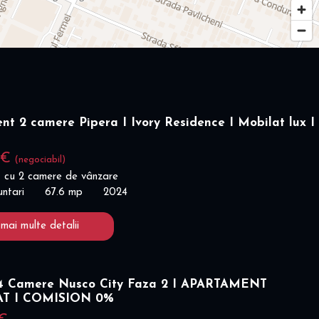
t 2 camere Pipera I Ivory Residence I Mobilat lux I
 €
(negociabil)
 cu 2 camere de vânzare
untari
67.6 mp
2024
 mai multe detalii
 Camere Nusco City Faza 2 I APARTAMENT
AT I COMISION 0%