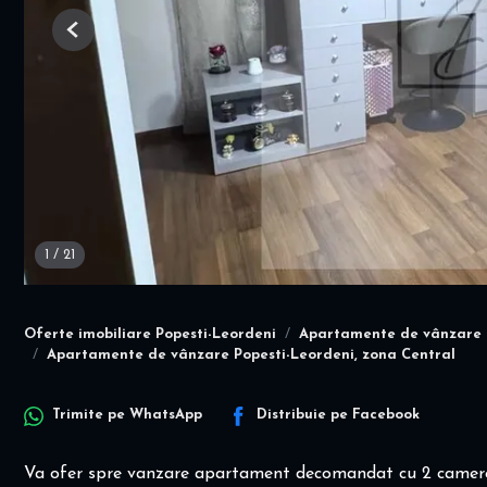
Previous
1
/
21
Oferte imobiliare Popesti-Leordeni
Apartamente de vânzare 
Apartamente de vânzare Popesti-Leordeni, zona Central
Trimite pe
WhatsApp
Distribuie pe
Facebook
Va ofer spre vanzare apartament decomandat cu 2 camere l