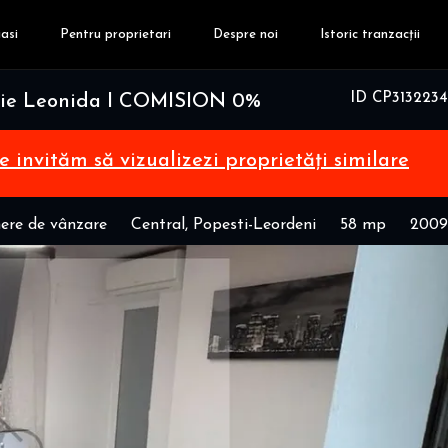
asi
Pentru proprietari
Despre noi
Istoric tranzacții
ID CP3132234
trie Leonida I COMISION 0%
te invităm să vizualizezi proprietăți similare
ere de vânzare
Central, Popesti-Leordeni
58 mp
2009