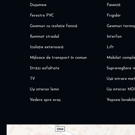
Dușumea
Faianță
Ferestre PVC
Frigider
Geamuri cu izolație fonică
Geamuri termo
Iluminat stradal
Interfon
Izolație exterioară
Lift
Mijloace de transport în comun
Mobilat compl
Străzi asfaltate
Supraveghere v
TV
Ușă intrare met
Uși interior lemn
Uși interior MD
Vedere spre oraș
Vopsea lavabil