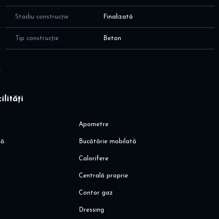
na la statie autobuz STB
pana la Piata Sudului
Stadiu construcție
Finalizată
Tip construcție
Beton
ilități
Apometre
să
Bucătărie mobilată
Calorifere
Centrală proprie
Contor gaz
Dressing