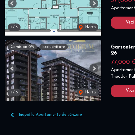
371,000
Previous
Next
Apartament
Vezi
1
/
5
Harta
Garsonier
Comision 0%
Exclusivitate
26
77,000 
Apartament
Previous
Next
Theodor Pal
Vezi
1
/
6
Harta
Înapoi la Apartamente de vânzare