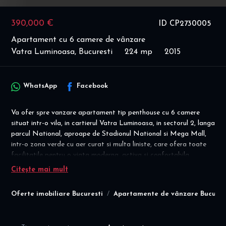
390,000 €
ID CP2730005
Apartament cu 6 camere de vânzare
Vatra Luminoasa, Bucuresti
224 mp
2015
WhatsApp
Facebook
Va ofer spre vanzare apartament tip penthouse cu 6 camere
situat intr-o vila, in cartierul Vatra Luminoasa, in sectorul 2, langa
parcul National, aproape de Stadionul National si Mega Mall,
intr-o zona verde cu aer curat si multa liniste, care ofera toate
facilitatile pentru o viata moderna, activa si confortabila.
Citește mai mult
Disponibilitate imediata!
Apartamentul este decomandat, situat la etajul 2+M, intr-un
Oferte imobiliare Bucuresti
Apartamente de vânzare Bucures
bloc tip vila construit in 2015, cu suprafata utila totala de 224
mp (170 mp plus balcoane si terasa insumand 54 mp), fiind
compartimentat dupa cum urmeaza: