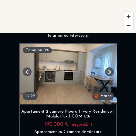
Te-ar putea interesa și:
Comision 0%
Previous
Next
1
/
22
Harta
Apartament 2 camere Pipera I Ivory Residence I
Mobilat lux I COM 0%
190,000 €
(negociabil)
Apartament cu 2 camere de vânzare