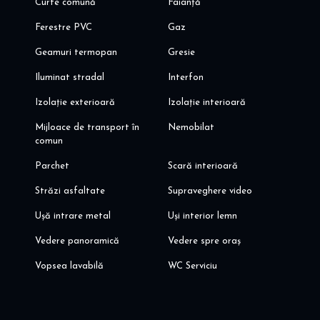
Curte comună
Faianță
Ferestre PVC
Gaz
Geamuri termopan
Gresie
Iluminat stradal
Interfon
Izolație exterioară
Izolație interioară
Mijloace de transport în
Nemobilat
comun
Parchet
Scară interioară
Străzi asfaltate
Supraveghere video
Ușă intrare metal
Uși interior lemn
Vedere panoramică
Vedere spre oraș
Vopsea lavabilă
WC Serviciu