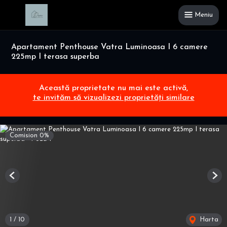
Meniu
Apartament Penthouse Vatra Luminoasa I 6 camere
225mp I terasa superba
Această proprietate nu mai este activă,
te invităm să vizualizezi proprietăți similare
Comision 0%
Previous
Nex
1
/
10
Harta