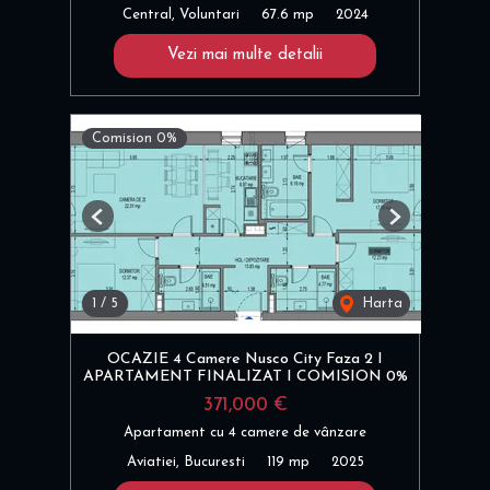
Central, Voluntari
67.6 mp
2024
Vezi mai multe detalii
Comision 0%
Previous
Next
1
/
5
Harta
OCAZIE 4 Camere Nusco City Faza 2 I
APARTAMENT FINALIZAT I COMISION 0%
371,000 €
Apartament cu 4 camere de vânzare
Aviatiei, Bucuresti
119 mp
2025