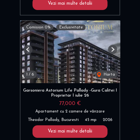
Vezi mai multe detalii
Comision 0%
Exclusivitate
Previous
Next
1
/
6
Harta
Garsoniera Astorium Life Pallady -Gura Calitei I
Proprietar I iulie 26
77,000 €
Apartament cu 2 camere de vânzare
Theodor Pallady, Bucuresti
45 mp
2026
Vezi mai multe detalii