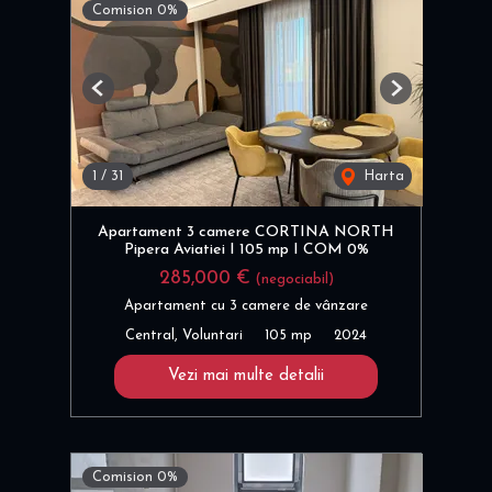
Comision 0%
Previous
Next
1
/
31
Harta
Apartament 3 camere CORTINA NORTH
Pipera Aviatiei I 105 mp I COM 0%
285,000 €
(negociabil)
Apartament cu 3 camere de vânzare
Central, Voluntari
105 mp
2024
Vezi mai multe detalii
Comision 0%