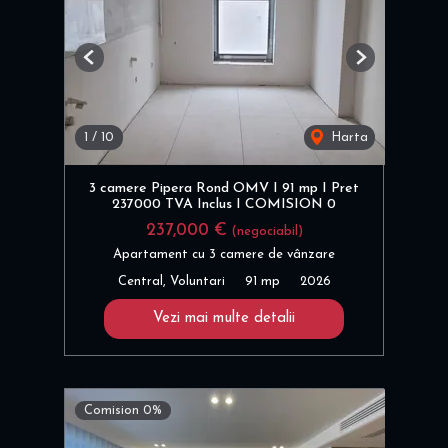
Previous
Next
1
/
10
Harta
3 camere Pipera Rond OMV I 91 mp I Pret
237000 TVA Inclus I COMISION 0
237,000 €
(negociabil)
Apartament cu 3 camere de vânzare
Central, Voluntari
91 mp
2026
Vezi mai multe detalii
Comision 0%