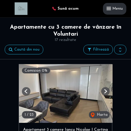
Sună acum
Meniu
Apartamente cu 3 camere de vânzare în
Voluntari
17 rezultate
Caută din nou
Filtrează
Comision 0%
Previous
Next
1
/
23
Harta
Apartament 3 camere Iancu Nicolae I Cortina