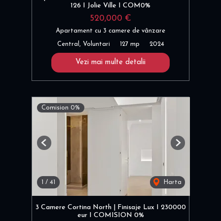
126 I Jolie Ville I COM0%
520,000 €
Apartament cu 3 camere de vânzare
Central, Voluntari
127 mp
2024
Vezi mai multe detalii
Comision 0%
Previous
Next
1
/
41
Harta
3 Camere Cortina North | Finisaje Lux I 230000
eur I COMISION 0%