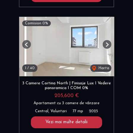
Comision 0%
Previous
Next
1
/
40
Harta
3 Camere Cortina North | Finisaje Lux I Vedere
panoramica I COM 0%
205,600 €
Apartament cu 3 camere de vânzare
Central, Voluntari
77 mp
2025
Vezi mai multe detalii