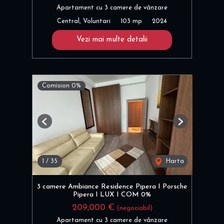
Apartament cu 3 camere de vânzare
Central, Voluntari
103 mp
2024
Vezi mai multe detalii
Comision 0%
Previous
Next
1
/
35
Harta
3 camere Ambiance Residence Pipera I Porsche
Pipera I LUX I COM 0%
209,000 €
(negociabil)
Apartament cu 3 camere de vânzare