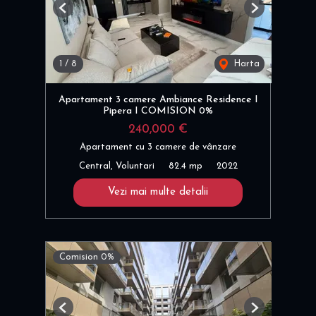
Previous
Next
1
/
8
Harta
Apartament 3 camere Ambiance Residence I
Pipera I COMISION 0%
240,000 €
Apartament cu 3 camere de vânzare
Central, Voluntari
82.4 mp
2022
Vezi mai multe detalii
Comision 0%
Previous
Next