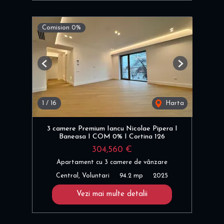
Comision 0%
Previous
Next
1
/
16
Harta
3 camere Premium Iancu Nicolae Pipera I
Baneasa I COM 0% I Cortina 126
304,560 €
Apartament cu 3 camere de vânzare
Central, Voluntari
94.2 mp
2025
Vezi mai multe detalii