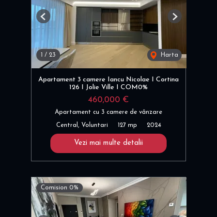
Previous
Next
1
/
23
Harta
Apartament 3 camere Iancu Nicolae I Cortina
126 I Jolie Ville I COM0%
460,000 €
Apartament cu 3 camere de vânzare
Central, Voluntari
127 mp
2024
Vezi mai multe detalii
Comision 0%