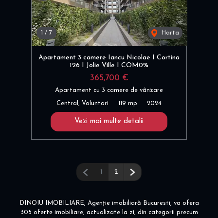
1
/
7
Harta
Apartament 3 camere Iancu Nicolae I Cortina
126 I Jolie Ville I COM0%
365,700 €
Apartament cu 3 camere de vânzare
Central, Voluntari
119 mp
2024
Vezi mai multe detalii
Pagina anterioară
Pagina următoare
1
2
DINOIU IMOBILIARE, Agenție imobiliară Bucuresti, va ofera
305 oferte imobiliare, actualizate la zi, din categorii precum