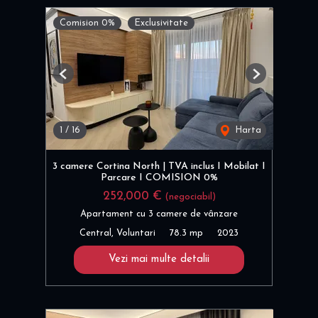
Comision 0%
Exclusivitate
Previous
Next
1
/
16
Harta
3 camere Cortina North | TVA inclus I Mobilat I
Parcare I COMISION 0%
252,000 €
(negociabil)
Apartament cu 3 camere de vânzare
Central, Voluntari
78.3 mp
2023
Vezi mai multe detalii