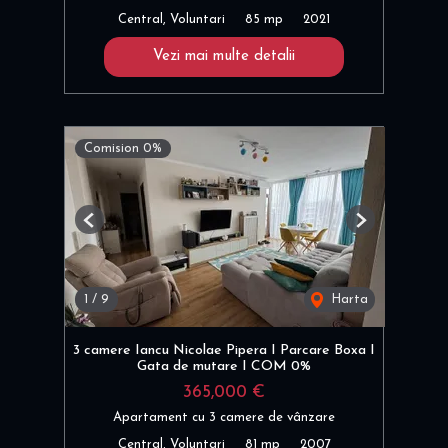
Central, Voluntari
85 mp
2021
Vezi mai multe detalii
Comision 0%
Previous
Next
1
/
9
Harta
3 camere Iancu Nicolae Pipera I Parcare Boxa I
Gata de mutare I COM 0%
365,000 €
Apartament cu 3 camere de vânzare
Central, Voluntari
81 mp
2007