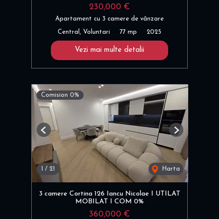
230,000 €
Apartament cu 3 camere de vânzare
Central, Voluntari
77 mp
2025
Vezi mai multe detalii
Comision 0%
Previous
Next
1
/
21
Harta
3 camere Cortina 126 Iancu Nicolae I UTILAT
MOBILAT I COM 0%
360,000 €