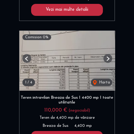
Vezi mai multe detalii
Comision 0%
Previous
Next
1
/
4
Harta
Teren intravilan Breaza de Sus I 4400 mp I toate
utilitatile
110,000 €
(negociabil)
Teren de 4,400 mp de vânzare
Breaza de Sus
4,400 mp