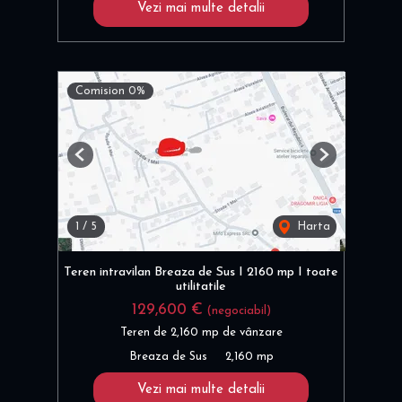
Vezi mai multe detalii
Comision 0%
Previous
Next
1
/
5
Harta
Teren intravilan Breaza de Sus I 2160 mp I toate
utilitatile
129,600 €
(negociabil)
Teren de 2,160 mp de vânzare
Breaza de Sus
2,160 mp
Vezi mai multe detalii