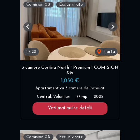
Comision 0%
Exclusivitate
Previous
Next
1
/
22
Harta
3 camere Cortina North I Premium I COMISION
0%
1,050 €
Apartament cu 3 camere de închiriat
Central, Voluntari
77 mp
2025
Vezi mai multe detalii
Comision 0%
Exclusivitate