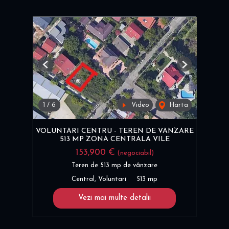
Previous
Next
1
/
6
Video
Harta
VOLUNTARI CENTRU - TEREN DE VANZARE
513 MP ZONA CENTRALA VILE
153,900 €
(negociabil)
Teren de 513 mp de vânzare
Central, Voluntari
513 mp
Vezi mai multe detalii