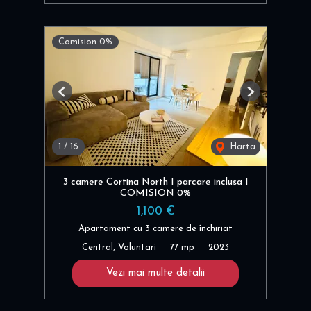
Comision 0%
Previous
Next
1
/
16
Harta
3 camere Cortina North I parcare inclusa I
COMISION 0%
1,100 €
Apartament cu 3 camere de închiriat
Central, Voluntari
77 mp
2023
Vezi mai multe detalii