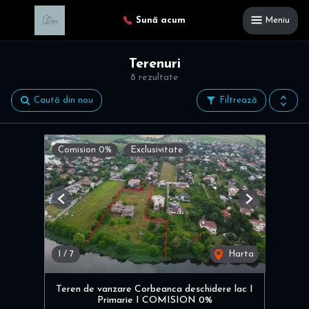
Sună acum
Meniu
Terenuri
8 rezultate
Caută din nou
Filtrează
Comision 0%
Exclusivitate
Previous
Next
1
/
7
Harta
Teren de vanzare Corbeanca deschidere lac I
Primarie I COMISION 0%