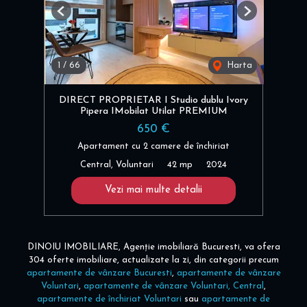
Previous
Next
1
/
66
Harta
DIRECT PROPRIETAR I Studio dublu Ivory
Pipera IMobilat Utilat PREMIUM
650 €
Apartament cu 2 camere de închiriat
Central, Voluntari
42 mp
2024
Vezi mai multe detalii
DINOIU IMOBILIARE, Agenție imobiliară Bucuresti, va ofera
304 oferte imobiliare, actualizate la zi, din categorii precum
apartamente de vânzare Bucuresti
,
apartamente de vânzare
Voluntari
,
apartamente de vânzare Voluntari, Central
,
apartamente de închiriat Voluntari
sau
apartamente de