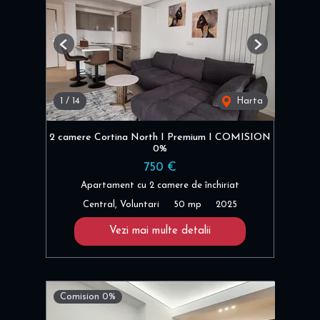
Previous
Next
1
/
14
Harta
2 camere Cortina North I Premium I COMISION
0%
750 €
Apartament cu 2 camere de închiriat
Central, Voluntari
50 mp
2025
Vezi mai multe detalii
Comision 0%