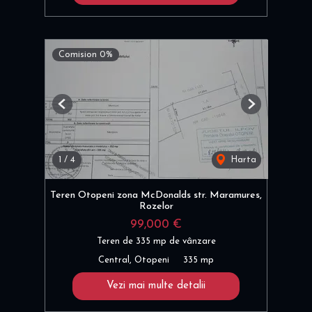
Comision 0%
Previous
Next
1
/
4
Harta
Teren Otopeni zona McDonalds str. Maramures,
Rozelor
99,000 €
Teren de 335 mp de vânzare
Central, Otopeni
335 mp
Vezi mai multe detalii