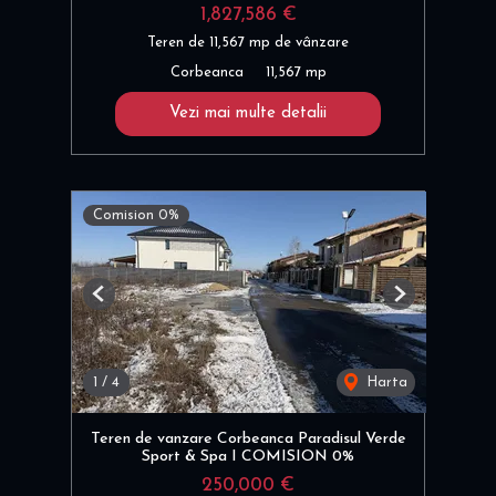
1,827,586 €
Teren de 11,567 mp de vânzare
Corbeanca
11,567 mp
Vezi mai multe detalii
Comision 0%
Previous
Next
1
/
4
Harta
Teren de vanzare Corbeanca Paradisul Verde
Sport & Spa I COMISION 0%
250,000 €