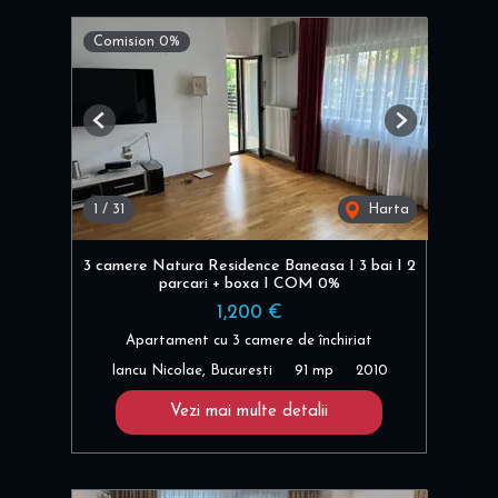
Comision 0%
Previous
Next
1
/
31
Harta
3 camere Natura Residence Baneasa I 3 bai I 2
parcari + boxa I COM 0%
1,200 €
Apartament cu 3 camere de închiriat
Iancu Nicolae, Bucuresti
91 mp
2010
Vezi mai multe detalii