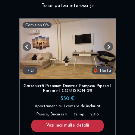
Te-ar putea interesa și:
Comision 0%
Previous
Next
1
/
24
Harta
Garsonieră Premium Dimitrie Pompeiu Pipera I
Parcare I COMISION 0%
550 €
Apartament cu 1 camere de închiriat
Pipera, Bucuresti
32 mp
2018
Vezi mai multe detalii